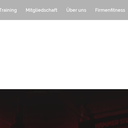
Training
Mitgliedschaft
Über uns
Firmenfitness
02
DETAILS