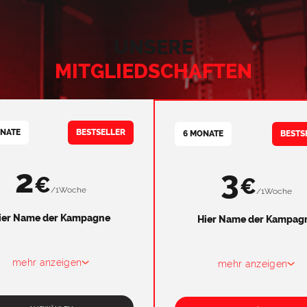
UNSERE
MITGLIEDSCHAFTEN
ONATE
BESTSELLER
6 MONATE
BESTS
2
3
€
€
/
1
Woche
/
1
Woche
ier Name der Kampagne
Hier Name der Kampag
mehr anzeigen
mehr anzeigen