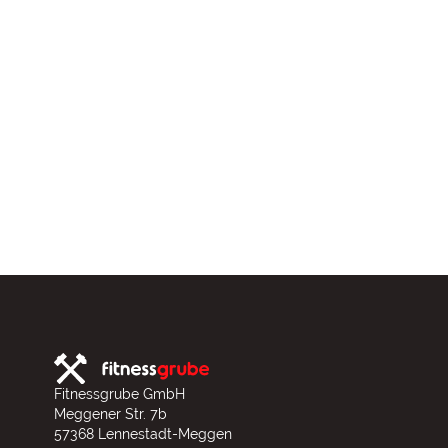
Fitnessgrube GmbH
Meggener Str. 7b
57368 Lennestadt-Meggen