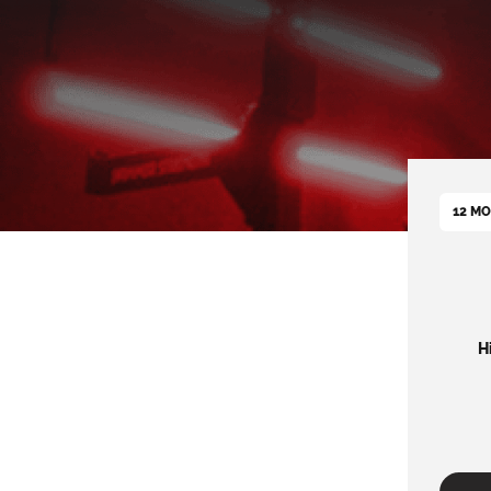
12 M
H